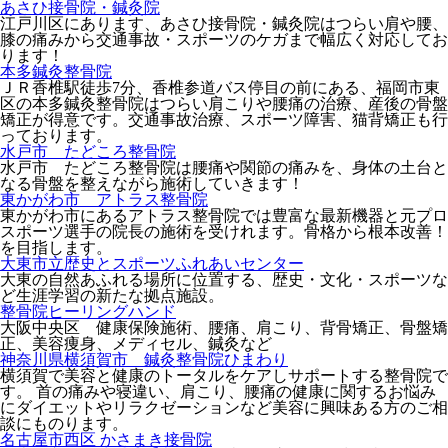
あさひ接骨院・鍼灸院
江戸川区にあります、あさひ接骨院・鍼灸院はつらい肩や腰、
膝の痛みから交通事故・スポーツのケガまで幅広く対応してお
ります！
本多鍼灸整骨院
ＪＲ香椎駅徒歩7分、香椎参道バス停目の前にある、福岡市東
区の本多鍼灸整骨院はつらい肩こりや腰痛の治療、産後の骨盤
矯正が得意です。交通事故治療、スポーツ障害、猫背矯正も行
っております。
水戸市 たどころ整骨院
水戸市 たどころ整骨院は腰痛や関節の痛みを、身体の土台と
なる骨盤を整えながら施術していきます！
東かがわ市 アトラス整骨院
東かがわ市にあるアトラス整骨院では豊富な最新機器と元プロ
スポーツ選手の院長の施術を受けれます。骨格から根本改善！
を目指します。
大東市立歴史とスポーツふれあいセンター
大東の自然あふれる場所に位置する、歴史・文化・スポーツな
ど生涯学習の新たな拠点施設。
整骨院ヒーリングハンド
大阪中央区 健康保険施術、腰痛、肩こり、背骨矯正、骨盤矯
正、美容痩身、メディセル、鍼灸など
神奈川県横須賀市 鍼灸整骨院ひまわり
横須賀で美容と健康のトータルをケアしサポートする整骨院で
す。 首の痛みや寝違い、肩こり、腰痛の健康に関するお悩み
にダイエットやリラクゼーションなど美容に興味ある方のご相
談にものります。
名古屋市西区 かさまき接骨院