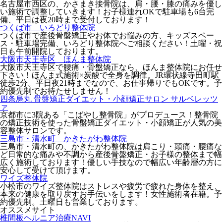
名古屋市西区の、かさまき接骨院は、肩・腰・膝の痛みを優し
い施術で調整していきます！お子様連れOKで駐車場も6台完
備、平日は夜20時まで受付しております！
つくば市 いろどり整体院
つくば市で産後骨盤矯正やお体でお悩みの方、キッズスペー
ス・駐車場完備、いろどり整体院へご相談ください！土曜・祝
日も午前開院しております。
大阪市天王寺区 ほんま整体院
大阪市天王寺区で腰痛・骨盤矯正なら、ほんま整体院にお任せ
下さい！ほんま式施術×炭酸で全身を調律。JR環状線寺田町駅
徒歩2分。平日夜21時までなので、お仕事帰りでもOKです。予
約優先制でお待たせしません！
四条烏丸 骨盤矯正ダイエット・小顔矯正サロン サルベレッツ
ァ
京都市に3院ある「こばやし整骨院」がプロデュース！整骨院
の矯正技術を使った骨盤矯正ダイエット・小顔矯正が人気の美
容整体サロンです。
三島市・清水町 かきたがわ整体院
三島市・清水町の、かきたがわ整体院は肩こり・頭痛・腰痛な
ど日常的な痛みや不調から産後骨盤矯正・お子様の整体まで幅
広く施術しております！優しい手技なので幅広い年齢層の方に
安心して受けて頂けます。
ワイズ整体院
小松市のワイズ整体院はストレスや疲労で疲れた身体を整え、
本来の健康を取り戻すお手伝いをします！女性施術者在籍。予
約優先制。土曜日も営業しております。
オススメサイト
椎間板ヘルニア治療NAVI