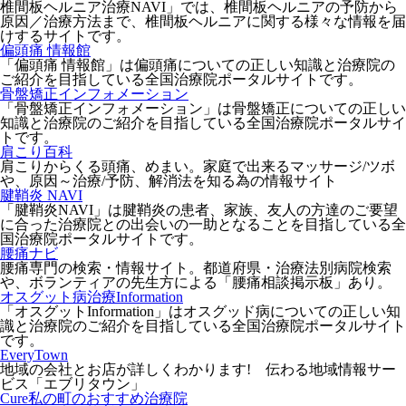
椎間板ヘルニア治療NAVI」では、椎間板ヘルニアの予防から
原因／治療方法まで、椎間板ヘルニアに関する様々な情報を届
けするサイトです。
偏頭痛 情報館
「偏頭痛 情報館」は偏頭痛についての正しい知識と治療院の
ご紹介を目指している全国治療院ポータルサイトです。
骨盤矯正インフォメーション
「骨盤矯正インフォメーション」は骨盤矯正についての正しい
知識と治療院のご紹介を目指している全国治療院ポータルサイ
トです。
肩こり百科
肩こりからくる頭痛、めまい。家庭で出来るマッサージ/ツボ
や、原因～治療/予防、解消法を知る為の情報サイト
腱鞘炎 NAVI
「腱鞘炎NAVI」は腱鞘炎の患者、家族、友人の方達のご要望
に合った治療院との出会いの一助となることを目指している全
国治療院ポータルサイトです。
腰痛ナビ
腰痛専門の検索・情報サイト。都道府県・治療法別病院検索
や、ボランティアの先生方による「腰痛相談掲示板」あり。
オスグット病治療Information
「オスグットInformation」はオスグッド病についての正しい知
識と治療院のご紹介を目指している全国治療院ポータルサイト
です。
EveryTown
地域の会社とお店が詳しくわかります! 伝わる地域情報サー
ビス「エブリタウン」
Cure私の町のおすすめ治療院