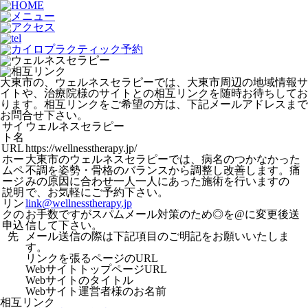
大東市の、ウェルネスセラピーでは、大東市周辺の地域情報サ
イトや、治療院様のサイトとの相互リンクを随時お待ちしてお
ります。相互リンクをご希望の方は、下記メールアドレスまで
お問合せ下さい。
サイ
ウェルネスセラピー
ト名
URL
https://wellnesstherapy.jp/
ホー
大東市のウェルネスセラピーでは、病名のつかなかった
ムペ
不調を姿勢・骨格のバランスから調整し改善します。痛
ージ
みの原因に合わせ一人一人にあった施術を行いますの
説明
で、お気軽にご予約下さい。
リン
link@wellnesstherapy.jp
クの
お手数ですがスパムメール対策のため◎を@に変更後送
申込
信して下さい。
先
メール送信の際は下記項目のご明記をお願いいたしま
す。
リンクを張るページのURL
WebサイトトップページURL
Webサイトのタイトル
Webサイト運営者様のお名前
相互リンク