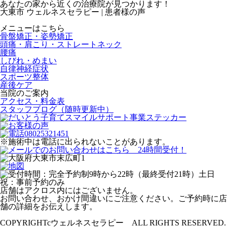
あなたの家から近くの治療院が見つかります！
大東市 ウェルネスセラピー | 患者様の声
メニューはこちら
骨盤矯正・姿勢矯正
頭痛・肩こり・ストレートネック
腰痛
しびれ・めまい
自律神経症状
スポーツ整体
産後ケア
当院のご案内
アクセス・料金表
スタッフブログ（随時更新中）
※施術中は電話に出られないことがあります。
店舗はアクロス内にはございません。
お問い合わせ、おかけ間違いにご注意ください。ご予約時に店
舗の詳細をお伝えします。
プライバシーポリシー
COPYRIGHTcウェルネスセラピー ALL RIGHTS RESERVED.