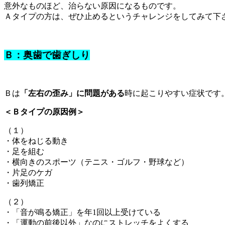
意外なものほど、治らない原因になるものです。
Ａタイプの方は、ぜひ止めるというチャレンジをしてみて下
Ｂ：奥歯で歯ぎしり
Ｂは
「左右の歪み」に問題がある
時に起こりやすい症状です
＜Ｂタイプの原因例＞
（１）
・体をねじる動き
・足を組む
・横向きのスポーツ（テニス・ゴルフ・野球など）
・片足のケガ
・歯列矯正
（２）
・「音が鳴る矯正」を年1回以上受けている
・「運動の前後以外」なのにストレッチをよくする