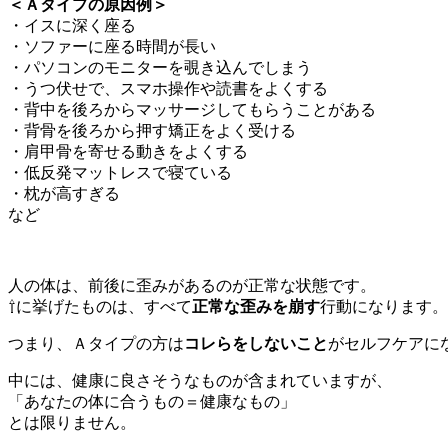
＜Ａタイプの原因例＞
・イスに深く座る
・ソファーに座る時間が長い
・パソコンのモニターを覗き込んでしまう
・うつ伏せで、スマホ操作や読書をよくする
・背中を後ろからマッサージしてもらうことがある
・背骨を後ろから押す矯正をよく受ける
・肩甲骨を寄せる動きをよくする
・低反発マットレスで寝ている
・枕が高すぎる
など
人の体は、前後に歪みがあるのが正常な状態です。
⇧に挙げたものは、すべて
正常な歪みを崩す
行動になります。
つまり、Ａタイプの方は
コレらをしないこと
がセルフケアに
中には、健康に良さそうなものが含まれていますが、
「あなたの体に合うもの＝健康なもの」
とは限りません。