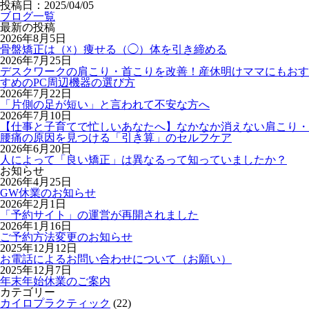
投稿日：2025/04/05
ブログ一覧
最新の投稿
2026年8月5日
骨盤矯正は（☓）痩せる（◯）体を引き締める
2026年7月25日
デスクワークの肩こり・首こりを改善！産休明けママにもおす
すめのPC周辺機器の選び方
2026年7月22日
「片側の足が短い」と言われて不安な方へ
2026年7月10日
【仕事と子育てで忙しいあなたへ】なかなか消えない肩こり・
腰痛の原因を見つける「引き算」のセルフケア
2026年6月20日
人によって「良い矯正」は異なるって知っていましたか？
お知らせ
2026年4月25日
GW休業のお知らせ
2026年2月1日
「予約サイト」の運営が再開されました
2026年1月16日
ご予約方法変更のお知らせ
2025年12月12日
お電話によるお問い合わせについて（お願い）
2025年12月7日
年末年始休業のご案内
カテゴリー
カイロプラクティック
(22)