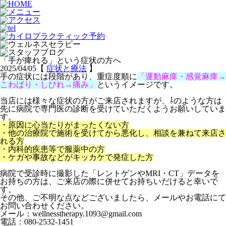
「手が痺れる」という症状の方へ
2025/04/05【
症状と療法
】
手の症状には段階があり、重症度順に
「運動麻痺・感覚麻痺→
こわばり・しびれ→痛み」
というイメージです。
当店には様々な症状の方がご来店されますが、⇩のような方は
先に病院で専門医の診断を受けて
いただくようお願いしていま
す。
・原因に心当たりがまったくない方
・他の治療院で施術を受けてから悪化し、相談を兼ねて来店さ
れる方
・内科的疾患等で服薬中の方
・ケガや事故などがキッカケで発症した方
病院で受診時に撮影した「レントゲンやMRI・CT」データを
お持ちの方は、ご来店の際に併せてお持ちいだけると幸いで
す。
その他、ご不明な点などございましたら、メールやお電話にて
お問い合わせください。
メール：wellnesstherapy.1093@gmail.com
電話：080-2532-1451