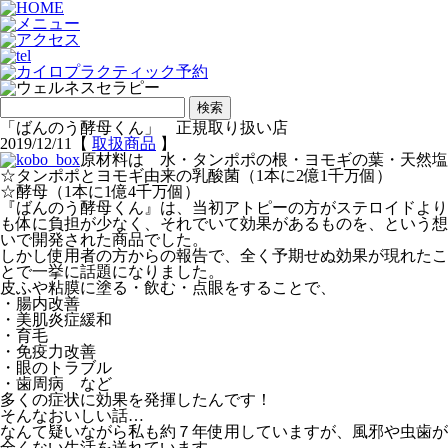
検
索:
「ばんのう酵母くん」 正規取り扱い店
2019/12/11【
取扱商品
】
原材料は 水・タンポポの根・ヨモギの葉・天然塩
☆タンポポとヨモギ由来の乳酸菌（1本に2億1千万個）
☆酵母（1本に1億4千万個）
『ばんのう酵母くん』は、当初アトピーの方がステロイドより
も体に負担が少なく、それでいて効果があるものを、という想
いで開発された商品でした。
しかし使用者の方からの報告で、全く予期せぬ効果が現れたこ
とで一挙に話題になりました。
皮ふや粘膜に塗る・飲む・点眼をすることで、
・腸内改善
・美肌炎症緩和
・育毛
・免疫力改善
・眼のトラブル
・歯周病 など
多くの症状に効果を発揮したんです！
そんなおいしい話…
なんて疑いながら私も約７年使用していますが、風邪や虫歯が
全くない生活を送れています。