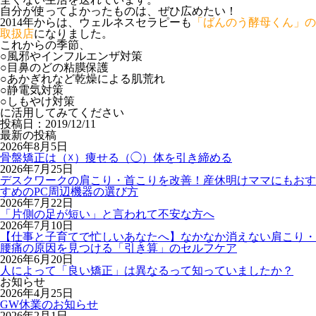
自分が使ってよかったものは、ぜひ広めたい！
2014年からは、
ウェルネスセラピーも
「ばんのう酵母くん」の
取扱店
になりました。
これからの季節、
○風邪やインフルエンザ対策
○目鼻のどの粘膜保護
○あかぎれなど乾燥による肌荒れ
○静電気対策
○しもやけ対策
に活用してみてください
投稿日：2019/12/11
最新の投稿
2026年8月5日
骨盤矯正は（☓）痩せる（◯）体を引き締める
2026年7月25日
デスクワークの肩こり・首こりを改善！産休明けママにもおす
すめのPC周辺機器の選び方
2026年7月22日
「片側の足が短い」と言われて不安な方へ
2026年7月10日
【仕事と子育てで忙しいあなたへ】なかなか消えない肩こり・
腰痛の原因を見つける「引き算」のセルフケア
2026年6月20日
人によって「良い矯正」は異なるって知っていましたか？
お知らせ
2026年4月25日
GW休業のお知らせ
2026年2月1日