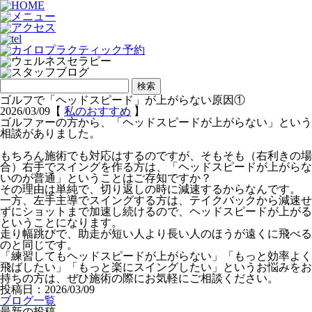
検
索:
ゴルフで「ヘッドスピード」が上がらない原因①
2026/03/09【
私のおすすめ
】
ゴルファーの方から、「ヘッドスピードが上がらない」という
相談がありました。
もちろん施術でも対応はするのですが、そもそも（右利きの場
合）右手でスイングを作る方は、「ヘッドスピードが上がらな
いのが普通」ということはご存知ですか？
その理由は単純で、
切り返しの時に減速する
からなんです。
一方、左手主導でスイングする方は、
テイクバックから減速せ
ずにショットまで加速し続ける
ので、ヘッドスピードが上がる
ということになります。
走り幅跳びで、助走が短い人より長い人のほうが遠くに飛べる
のと同じです。
「練習してもヘッドスピードが上がらない」「もっと効率よく
飛ばしたい」「もっと楽にスイングしたい」というお悩みをお
持ちの方は、ぜひ施術の際にお気軽にご相談ください。
投稿日：2026/03/09
ブログ一覧
最新の投稿