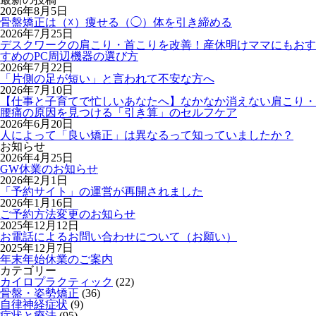
2026年8月5日
骨盤矯正は（☓）痩せる（◯）体を引き締める
2026年7月25日
デスクワークの肩こり・首こりを改善！産休明けママにもおす
すめのPC周辺機器の選び方
2026年7月22日
「片側の足が短い」と言われて不安な方へ
2026年7月10日
【仕事と子育てで忙しいあなたへ】なかなか消えない肩こり・
腰痛の原因を見つける「引き算」のセルフケア
2026年6月20日
人によって「良い矯正」は異なるって知っていましたか？
お知らせ
2026年4月25日
GW休業のお知らせ
2026年2月1日
「予約サイト」の運営が再開されました
2026年1月16日
ご予約方法変更のお知らせ
2025年12月12日
お電話によるお問い合わせについて（お願い）
2025年12月7日
年末年始休業のご案内
カテゴリー
カイロプラクティック
(22)
骨盤・姿勢矯正
(36)
自律神経症状
(9)
症状と療法
(95)