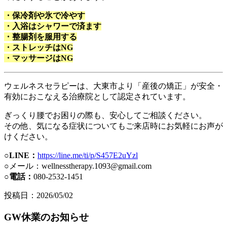
・保冷剤や氷で冷やす
・入浴はシャワーで済ます
・整腸剤を服用する
・ストレッチはNG
・マッサージはNG
ウェルネスセラピーは、大東市より「産後の矯正」が安全・
有効におこなえる治療院として認定されています。
ぎっくり腰でお困りの際も、安心してご相談ください。
その他、気になる症状についてもご来店時にお気軽にお声が
けください。
○
LINE：
https://line.me/ti/p/S457E2uYzl
○メール：wellnesstherapy.1093@gmail.com
○
電話：
080-2532-1451
投稿日：2026/05/02
GW休業のお知らせ