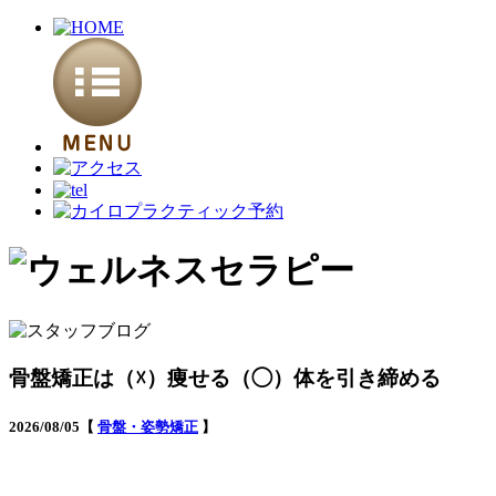
骨盤矯正は（☓）痩せる（◯）体を引き締める
2026/08/05【
骨盤・姿勢矯正
】