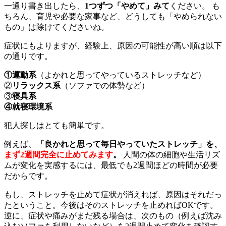
一通り書き出したら、
1つずつ「やめて」みて
ください。 も
ちろん、育児や必要な家事など、どうしても「やめられない
もの」は除けてくださいね。
症状にもよりますが、経験上、原因の可能性が高い順は以下
の通りです。
①運動系
（よかれと思ってやっているストレッチなど）
②
リラックス系
（ソファでの体勢など）
③
寝具系
④
就寝環境系
犯人探しはとても簡単です。
例えば、
「良かれと思って毎日やっていたストレッチ」を、
まず2週間完全に止めてみます
。
人間の体の細胞や生活リズ
ムが変化を実感するには、最低でも2週間ほどの時間が必要
だからです。
もし、ストレッチを止めて症状が消えれば、原因はそれだっ
たということ。今後はそのストレッチを止めればOKです。
逆に、症状や痛みがまだ残る場合は、次のもの（例えば沈み