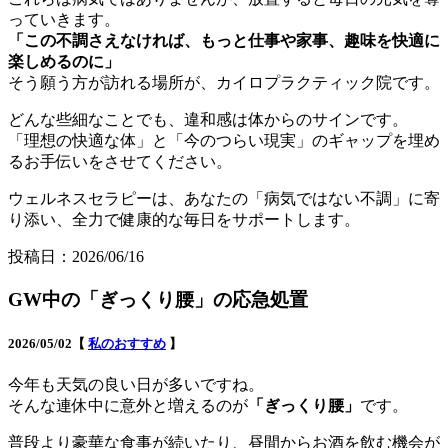
っていきます。
「この不調さえなければ、もっと仕事や家事、趣味を快適に
楽しめるのに」
そう願う方が訪れる場所が、カイロプラクティック院です。
どんな些細なことでも、違和感は体からのサインです。
「理想の快適な体」と「今のつらい現実」のギャップを埋め
るお手伝いをさせてください。
ウェルネスセラピーは、あなたの「病気ではない不調」に寄
り添い、全力で健康的な毎日をサポートします。
投稿日：2026/06/16
GW中の「ぎっくり腰」の応急処置
2026/05/02【
私のおすすめ
】
今年も天気の良い日が多いですね。
そんな連休中に意外と増えるのが
「ぎっくり腰」
です。
普段より豪華な食事が続いたり、昼間からお酒を飲む機会が