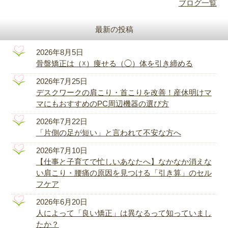
ブログ一覧
最新の投稿
2026年8月5日
骨盤矯正は（☓）痩せる（◯）体を引き締める
2026年7月25日
デスクワークの肩こり・首こりを改善！産休明けマ
マにもおすすめのPC周辺機器の選び方
2026年7月22日
「片側の足が短い」と言われて不安な方へ
2026年7月10日
【仕事と子育てで忙しいあなたへ】なかなか消えな
い肩こり・腰痛の原因を見つける「引き算」のセル
フケア
2026年6月20日
人によって「良い矯正」は異なるって知っていまし
たか？